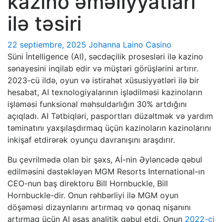
kazino əməliyyatları
ilə təsiri
22 septiembre, 2025
Johanna Laino
Casino
Süni İntelligence (AI), səcdəçilik prosesləri ilə kazino
sənayesini inqilab edir və müştəri görüşlərini artırır.
2023-cü ildə, oyun və istirahət xüsusiyyətləri ilə bir
hesabat, AI texnologiyalarının işlədilməsi kazinoların
işləməsi funksional məhsuldarlığın 30% artdığını
açıqladı. AI Tətbiqləri, pasportları düzəltmək və yardım
təminatını yaxşılaşdırmaq üçün kazinoların kazinolarını
inkişaf etdirərək oyunçu davranışını araşdırır.
Bu çevrilmədə olan bir şəxs, Aİ-nin Əyləncədə qəbul
edilməsini dəstəkləyən MGM Resorts International-ın
CEO-nun baş direktoru Bill Hornbuckle, Bill
Hornbuckle-dir. Onun rəhbərliyi ilə MGM oyun
döşəməsi dizaynlarını artırmaq və qonaq nişanını
artırmaq üçün AI əsas analitik qəbul etdi. Onun
2022-ci