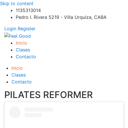
Skip to content
1135313014
Pedro I. Rivera 5219 - Villa Urquiza, CABA
Login
Register
Feel Good
PILATES REFORMER – PILATES SPRINBOARD – PILATES
Inicio
CIRCUITO – Clases Online
Clases
Contacto
Inicio
Clases
Contacto
PILATES REFORMER