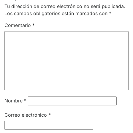
Tu dirección de correo electrónico no será publicada.
Los campos obligatorios están marcados con
*
Comentario
*
Nombre
*
Correo electrónico
*