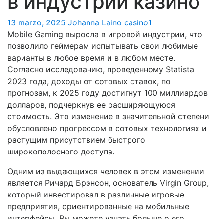
в индустрии казино
13 marzo, 2025
Johanna Laino
casino1
Mobile Gaming выросла в игровой индустрии, что
позволило геймерам испытывать свои любимые
варианты в любое время и в любом месте.
Согласно исследованию, проведенному Statista
2023 года, доходы от сотовых ставок, по
прогнозам, к 2025 году достигнут 100 миллиардов
долларов, подчеркнув ее расширяющуюся
стоимость. Это изменение в значительной степени
обусловлено прогрессом в сотовых технологиях и
растущим присутствием быстрого
широкополосного доступа.
Одним из выдающихся человек в этом изменении
является Ричард Брэнсон, основатель Virgin Group,
который инвестировал в различные игровые
предприятия, ориентированные на мобильные
интерфейсы. Вы можете узнать больше о его