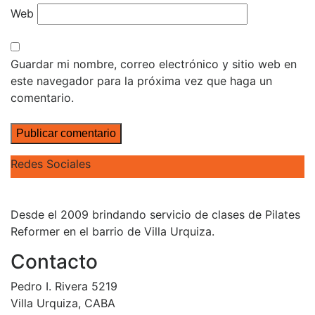
Web
Guardar mi nombre, correo electrónico y sitio web en
este navegador para la próxima vez que haga un
comentario.
Redes Sociales
Desde el 2009 brindando servicio de clases de Pilates
Reformer en el barrio de Villa Urquiza.
Contacto
Pedro I. Rivera 5219
Villa Urquiza, CABA