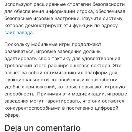
используют расширенные стратегии безопасности
для обеспечения информации игрока, обеспечивая
безопасные игровые настройки. Изучите систему,
которая демонстрирует эти функции по адресу
сайт вавада
.
Поскольку мобильные игры продолжают
развиваться, игровые заведения должны
адаптировать свою тактику для удовлетворения
требований этого расширяющегося сектора. Это
влечет за собой оптимизацию их платформ для
функциональности сотовой связи и разработки
удобных приложений, которые повышают игровую
способность. Принимая эти модификации, игровые
заведения могут гарантировать, что они остаются
конкурентоспособными в постепенно цифровой
сфере.
Deja un comentario