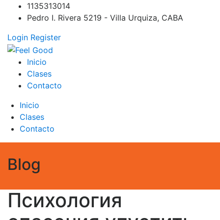
Skip
1135313014
to
Pedro I. Rivera 5219 - Villa Urquiza, CABA
content
Login
Register
Feel Good
PILATES REFORMER – PILATES SPRINBOARD – PILATES
Inicio
CIRCUITO – Clases Online
Clases
Contacto
Inicio
Clases
Contacto
Blog
Психология