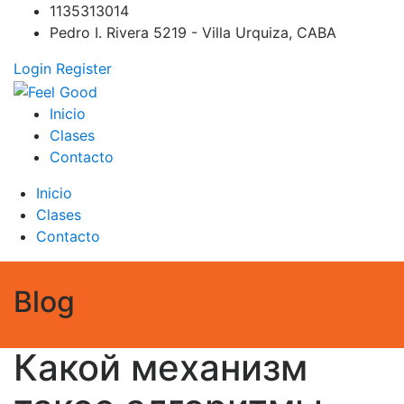
Skip
1135313014
to
Pedro I. Rivera 5219 - Villa Urquiza, CABA
content
Login
Register
Feel Good
PILATES REFORMER – PILATES SPRINBOARD – PILATES
Inicio
CIRCUITO – Clases Online
Clases
Contacto
Inicio
Clases
Contacto
Blog
Какой механизм