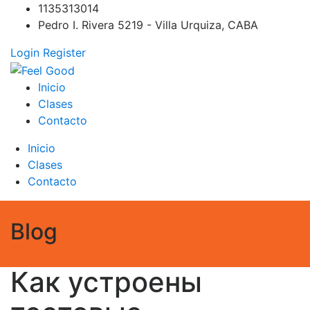
Skip
1135313014
to
Pedro I. Rivera 5219 - Villa Urquiza, CABA
content
Login
Register
Feel Good
PILATES REFORMER – PILATES SPRINBOARD – PILATES
Inicio
CIRCUITO – Clases Online
Clases
Contacto
Inicio
Clases
Contacto
Blog
Как устроены