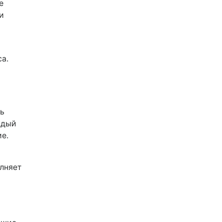
е
и
а.
ть
ждый
е.
лняет