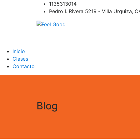
Skip
1135313014
to
Pedro I. Rivera 5219 - Villa Urquiza, 
content
Feel Good
PILATES REFORMER – PILATES SPRINBOAR
PILATES CIRCUITO – Clases Online
Inicio
Clases
Contacto
Blog