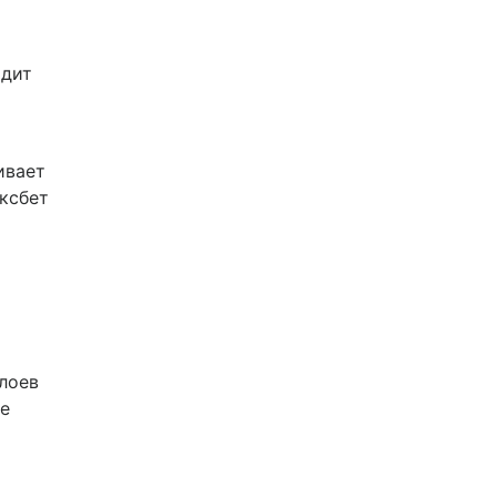
одит
ивает
ксбет
лоев
ие