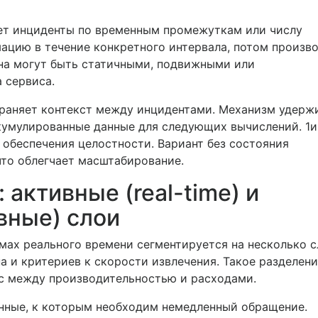
ет инциденты по временным промежуткам или числу
ацию в течение конкретного интервала, потом произв
кна могут быть статичными, подвижными или
 сервиса.
раняет контекст между инцидентами. Механизм удерж
кумулированные данные для следующих вычислений. 1и
 обеспечения целостности. Вариант без состояния
то облегчает масштабирование.
активные (real-time) и
вные) слои
мах реального времени сегментируется на несколько с
а и критериев к скорости извлечения. Такое разделен
нс между производительностью и расходами.
нные, к которым необходим немедленный обращение.