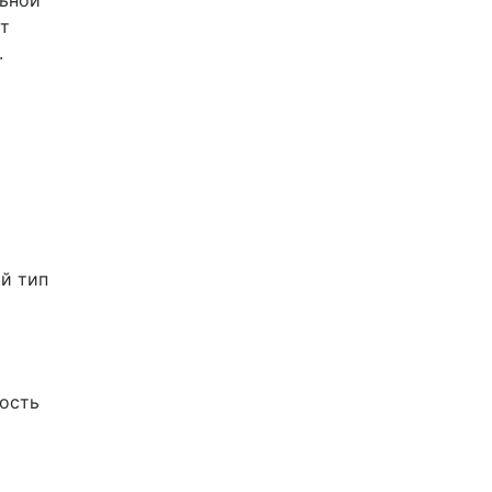
льной
ет
.
й тип
ость