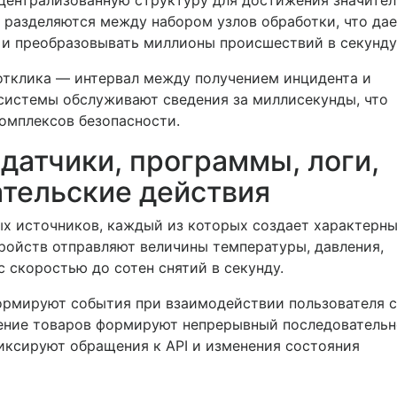
ентрализованную структуру для достижения значите
 разделяются между набором узлов обработки, что да
 и преобразовывать миллионы происшествий в секунду
отклика — интервал между получением инцидента и
системы обслуживают сведения за миллисекунды, что
омплексов безопасности.
датчики, программы, логи,
ательские действия
х источников, каждый из которых создает характерны
ройств отправляют величины температуры, давления,
 скоростью до сотен снятий в секунду.
рмируют события при взаимодействии пользователя с
чение товаров формируют непрерывный последовательн
иксируют обращения к API и изменения состояния