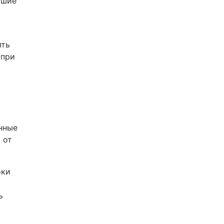
ьшие
ять
 при
нные
 от
оки
ь