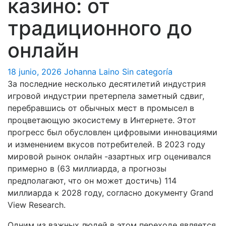
казино: от
традиционного до
онлайн
18 junio, 2026
Johanna Laino
Sin categoría
За последние несколько десятилетий индустрия
игровой индустрии претерпела заметный сдвиг,
перебравшись от обычных мест в промысел в
процветающую экосистему в Интернете. Этот
прогресс был обусловлен цифровыми инновациями
и изменением вкусов потребителей. В 2023 году
мировой рынок онлайн -азартных игр оценивался
примерно в
(63 миллиарда, а прогнозы
предполагают, что он может достичь) 114
миллиарда к 2028 году, согласно документу Grand
View Research.
Одним из важных людей в этом переходе является