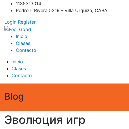
Skip
1135313014
to
Pedro I. Rivera 5219 - Villa Urquiza, CABA
content
Login
Register
Feel Good
PILATES REFORMER – PILATES SPRINBOARD – PILATES
Inicio
CIRCUITO – Clases Online
Clases
Contacto
Inicio
Clases
Contacto
Blog
Эволюция игр