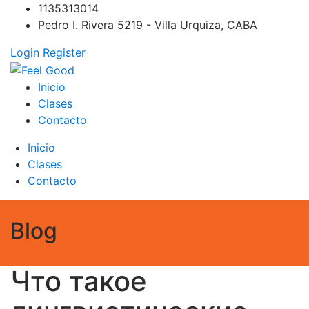
Skip
1135313014
to
Pedro I. Rivera 5219 - Villa Urquiza, CABA
content
Login
Register
Feel Good
PILATES REFORMER – PILATES SPRINBOARD – PILATES
Inicio
CIRCUITO – Clases Online
Clases
Contacto
Inicio
Clases
Contacto
Blog
Что такое