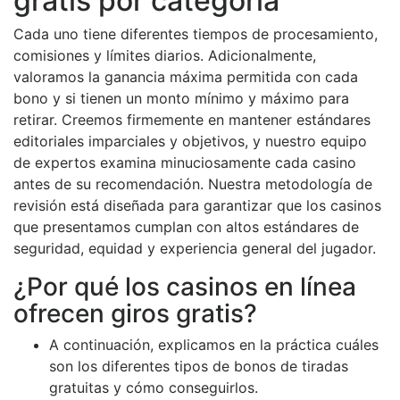
gratis por categoría
Cada uno tiene diferentes tiempos de procesamiento,
comisiones y límites diarios. Adicionalmente,
valoramos la ganancia máxima permitida con cada
bono y si tienen un monto mínimo y máximo para
retirar. Creemos firmemente en mantener estándares
editoriales imparciales y objetivos, y nuestro equipo
de expertos examina minuciosamente cada casino
antes de su recomendación. Nuestra metodología de
revisión está diseñada para garantizar que los casinos
que presentamos cumplan con altos estándares de
seguridad, equidad y experiencia general del jugador.
¿Por qué los casinos en línea
ofrecen giros gratis?
A continuación, explicamos en la práctica cuáles
son los diferentes tipos de bonos de tiradas
gratuitas y cómo conseguirlos.