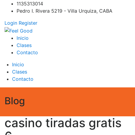
Skip
1135313014
to
Pedro I. Rivera 5219 - Villa Urquiza, CABA
content
Login
Register
Feel Good
PILATES REFORMER – PILATES SPRINBOARD – PILATES
Inicio
CIRCUITO – Clases Online
Clases
Contacto
Inicio
Clases
Contacto
Blog
casino tiradas gratis