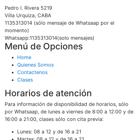
Pedro I. Rivera 5219
Villa Urquiza, CABA
1135313014 (sólo mensaje de Whatsaap por el
momento)
Whatsapp:1135313014(solo mensajes)
Menú de Opciones
Home
Quienes Somos
Contactenos
Clases
Horarios de atención
Para información de disponibilidad de horarios, sólo
por Whatsaap, de lunes a viernes de 8:00 a 12:00 y de
16:00 a 21:00, clases sólo con cita previa:
Lunes:
08 a 12 y de 16 a 21
Martes:
08 a 12 y de 16 a 21