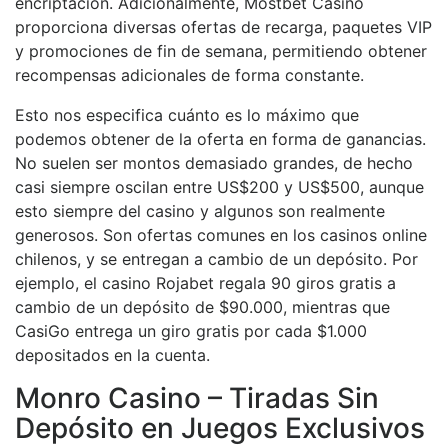
encriptación. Adicionalmente, Mostbet Casino
proporciona diversas ofertas de recarga, paquetes VIP
y promociones de fin de semana, permitiendo obtener
recompensas adicionales de forma constante.
Esto nos especifica cuánto es lo máximo que
podemos obtener de la oferta en forma de ganancias.
No suelen ser montos demasiado grandes, de hecho
casi siempre oscilan entre US$200 y US$500, aunque
esto siempre del casino y algunos son realmente
generosos. Son ofertas comunes en los casinos online
chilenos, y se entregan a cambio de un depósito. Por
ejemplo, el casino Rojabet regala 90 giros gratis a
cambio de un depósito de $90.000, mientras que
CasiGo entrega un giro gratis por cada $1.000
depositados en la cuenta.
Monro Casino – Tiradas Sin
Depósito en Juegos Exclusivos