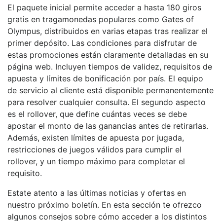
El paquete inicial permite acceder a hasta 180 giros
gratis en tragamonedas populares como Gates of
Olympus, distribuidos en varias etapas tras realizar el
primer depósito. Las condiciones para disfrutar de
estas promociones están claramente detalladas en su
página web. Incluyen tiempos de validez, requisitos de
apuesta y límites de bonificación por país. El equipo
de servicio al cliente está disponible permanentemente
para resolver cualquier consulta. El segundo aspecto
es el rollover, que define cuántas veces se debe
apostar el monto de las ganancias antes de retirarlas.
Además, existen límites de apuesta por jugada,
restricciones de juegos válidos para cumplir el
rollover, y un tiempo máximo para completar el
requisito.
Estate atento a las últimas noticias y ofertas en
nuestro próximo boletín. En esta sección te ofrezco
algunos consejos sobre cómo acceder a los distintos