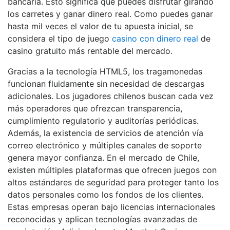
bancaria. Esto significa que puedes disfrutar girando
los carretes y ganar dinero real. Como puedes ganar
hasta mil veces el valor de tu apuesta inicial, se
considera el tipo de juego
casino con dinero real
de
casino gratuito más rentable del mercado.
Gracias a la tecnología HTML5, los tragamonedas
funcionan fluidamente sin necesidad de descargas
adicionales. Los jugadores chilenos buscan cada vez
más operadores que ofrezcan transparencia,
cumplimiento regulatorio y auditorías periódicas.
Además, la existencia de servicios de atención vía
correo electrónico y múltiples canales de soporte
genera mayor confianza. En el mercado de Chile,
existen múltiples plataformas que ofrecen juegos con
altos estándares de seguridad para proteger tanto los
datos personales como los fondos de los clientes.
Estas empresas operan bajo licencias internacionales
reconocidas y aplican tecnologías avanzadas de