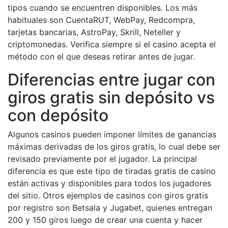
tipos cuando se encuentren disponibles. Los más
habituales son CuentaRUT, WebPay, Redcompra,
tarjetas bancarias, AstroPay, Skrill, Neteller y
criptomonedas. Verifica siempre si el casino acepta el
método con el que deseas retirar antes de jugar.
Diferencias entre jugar con
giros gratis sin depósito vs
con depósito
Algunos casinos pueden imponer límites de ganancias
máximas derivadas de los giros gratis, lo cual debe ser
revisado previamente por el jugador. La principal
diferencia es que este tipo de tiradas gratis de casino
están activas y disponibles para todos los jugadores
del sitio. Otros ejemplos de casinos con giros gratis
por registro son Betsala y Jugabet, quienes entregan
200 y 150 giros luego de crear una cuenta y hacer