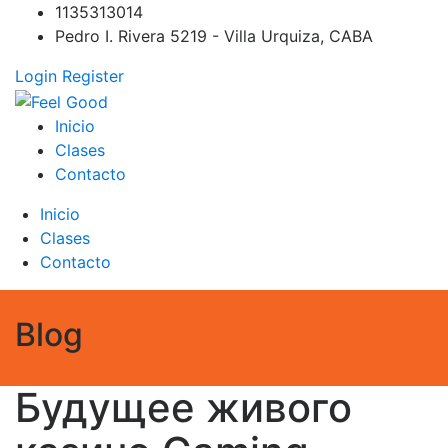
Skip
1135313014
to
Pedro I. Rivera 5219 - Villa Urquiza, CABA
content
Login
Register
Feel Good
PILATES REFORMER – PILATES SPRINBOARD – PILATES
Inicio
CIRCUITO – Clases Online
Clases
Contacto
Inicio
Clases
Contacto
Blog
Будущее живого