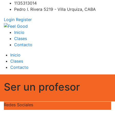
Skip
1135313014
to
Pedro I. Rivera 5219 - Villa Urquiza, CABA
content
Login
Register
Feel Good
PILATES REFORMER – PILATES SPRINBOARD – PILATES
Inicio
CIRCUITO – Clases Online
Clases
Contacto
Inicio
Clases
Contacto
Ser un profesor
Redes Sociales