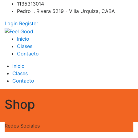
Skip
1135313014
to
Pedro I. Rivera 5219 - Villa Urquiza, CABA
content
Login
Register
Feel Good
PILATES REFORMER – PILATES SPRINBOARD – PILATES
Inicio
CIRCUITO – Clases Online
Clases
Contacto
Inicio
Clases
Contacto
Shop
Redes Sociales