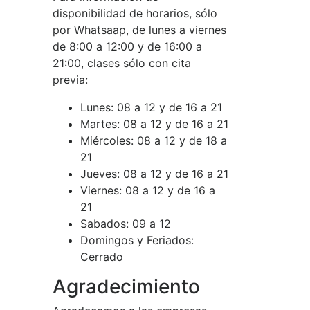
disponibilidad de horarios, sólo
por Whatsaap, de lunes a viernes
de 8:00 a 12:00 y de 16:00 a
21:00, clases sólo con cita
previa:
Lunes:
08 a 12 y de 16 a 21
Martes:
08 a 12 y de 16 a 21
Miércoles:
08 a 12 y de 18 a
21
Jueves:
08 a 12 y de 16 a 21
Viernes:
08 a 12 y de 16 a
21
Sabados:
09 a 12
Domingos y Feriados:
Cerrado
Agradecimiento