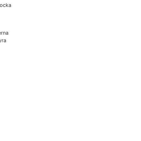
locka
erna
yra