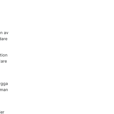
en av
dare
tion
Care
rygga
r man
ier