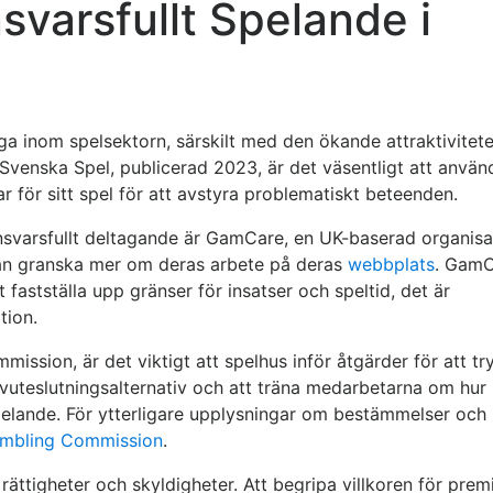
svarsfullt Spelande i
råga inom spelsektorn, särskilt med den ökande attraktivitet
 Svenska Spel, publicerad 2023, är det väsentligt att använ
r för sitt spel för att avstyra problematiskt beteenden.
nsvarsfullt deltagande är GamCare, en UK-baserad organisa
kan granska mer om deras arbete på deras
webbplats
. Gam
 fastställa upp gränser för insatser och speltid, det är
tion.
ission, är det viktigt att spelhus inför åtgärder för att t
jälvuteslutningsalternativ och att träna medarbetarna om hu
pelande. För ytterligare upplysningar om bestämmelser och
mbling Commission
.
ttigheter och skyldigheter. Att begripa villkoren för prem