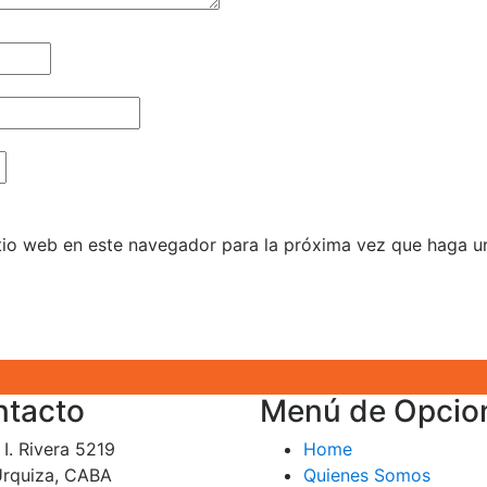
itio web en este navegador para la próxima vez que haga u
ntacto
Menú de Opcio
I. Rivera 5219
Home
 Urquiza, CABA
Quienes Somos