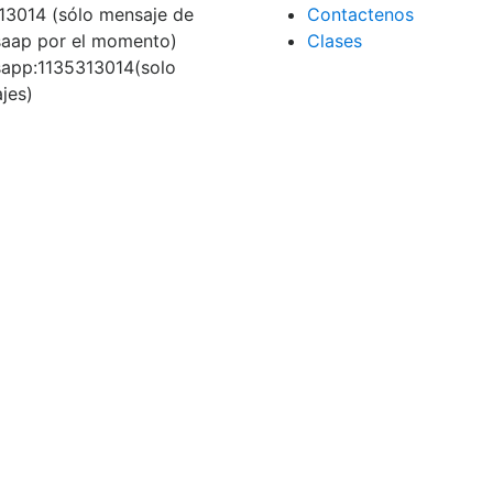
13014 (sólo mensaje de
Contactenos
aap por el momento)
Clases
app:1135313014(solo
jes)